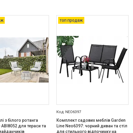
аж
топ продаж
2
NEO6397
лі з білого ротанга
Комплект садових меблів Garden
e ABI8052 для тераси та
Line Neo6397: чорний диван та стіл
майданчиків
для стильного відпочинку на