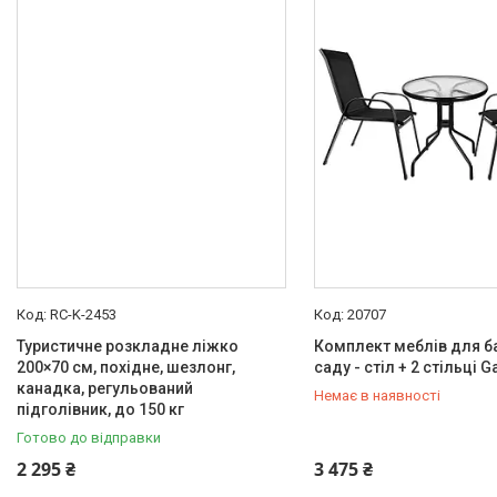
Товари для дому
Кавомолки
Кронштейни для моніторів,
телевізорів
Спорт і туризм
Авто товары
Товари для дітей
Зоотовари
Техніка для кухні
Техніка для дому
RC-K-2453
20707
Інструменти і обладнання
Туристичне розкладне ліжко
Комплект меблів для б
Все для краси та здоров'я
200×70 см, похідне, шезлонг,
саду - стіл + 2 стільці G
Все для саду
канадка, регульований
Немає в наявності
підголівник, до 150 кг
Газонокосарки
Готово до відправки
Садові електроінструменти
+380 (50) 211-00-72
2 295 ₴
3 475 ₴
Мангали, грилі та барбекю