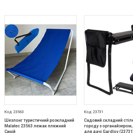
Садові гойдалки
Теплиці
Аератори
Садові та пляжні парасольки
Басейни
Садові павільйони
Захист від москітів і комах
Подрібнювачі гілок
Меблі для саду
Обприскувачі
Декоративні сітки
Ручний інструмент для саду
Шланги
Садові світильники
23563
23731
Мішки-плантатори
Шезлонг туристичний розкладний
Садовий складний стіл
Бочки для збору дощової води
Malatec 23563 лежак пляжний
городу з органайзером,
Інші товари
Синій
для дачі Gardlov (23731