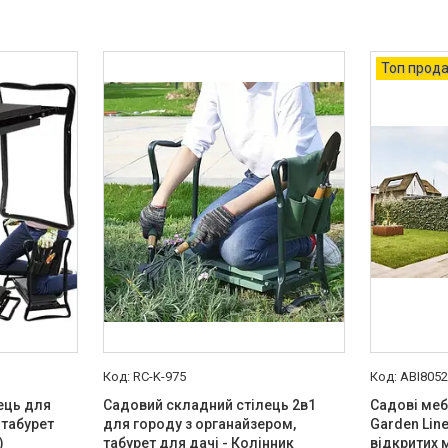
Топ прод
RC-K-975
ABI805
ець для
Садовий складний стілець 2в1
Садові меб
 табурет
для городу з органайзером,
Garden Lin
)
табурет для дачі - Колінник
відкритих 