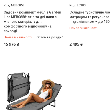
MEB0858
25380
Садовий комплект меблів Garden
Складне туристичне ліж
Line MEB0858: стіл та дві лави з
матрацом та регульов
міцного матеріалу для
підголівником – до 150
комфортного відпочинку на
Немає в наявності
природі
Немає в наявності
Оптом і в роздріб
+380 (50) 211-00-72
+380 (50) 211-00-72
15 976 ₴
2 495 ₴