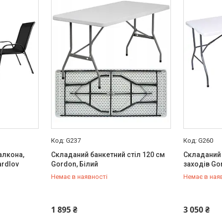
G237
G260
алкона,
Складаний банкетний стіл 120 см
Складаний 
ardlov
Gordon, Білий
заходів Go
Немає в наявності
Немає в ная
+380 (50) 211-00-72
+380 (50) 
1 895 ₴
3 050 ₴