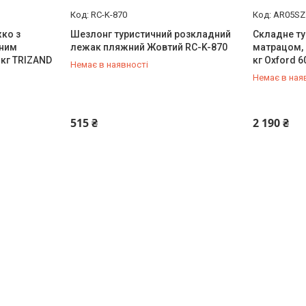
RC-K-870
AR05SZ
ко з
Шезлонг туристичний розкладний
Складне ту
аним
лежак пляжний Жовтий RC-K-870
матрацом, 
 кг TRIZAND
кг Oxford 
Немає в наявності
Немає в ная
+380 (50) 211-00-72
+380 (50) 
515 ₴
2 190 ₴