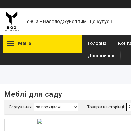
YBOX - Насолоджуйся тим, що купуєш.
Меню
Головна
Конт
Дропшипінг
Фільтри
Ціна
В наявності
Меблі для саду
Так
1
Каталог товаров