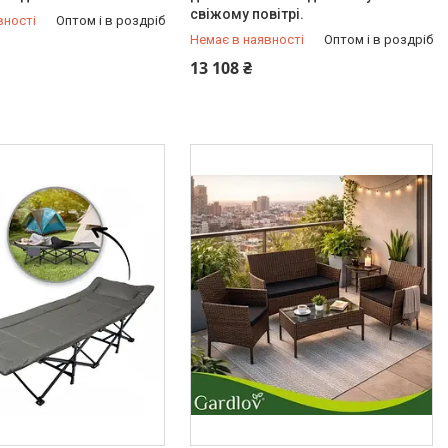
свіжому повітрі.
вності
Оптом і в роздріб
Немає в наявності
Оптом і в роздріб
211-00-72
+380 (50) 211-00-72
13 108 ₴