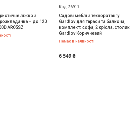
26911
ристичне ліжко з
Садові меблі з техноротангу
розкладачка – до 120
Gardlov для тераси та балкона,
600D AR05SZ
комплект: софа, 2 крісла, столик
Gardlov Коричневий
вності
Немає в наявності
211-00-72
+380 (50) 211-00-72
6 549 ₴