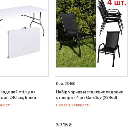
23460
садовий стіл для
Набір чорних металевих садових
rdon 240 см, Білий
стільців - 4 шт Gardlov (23460)
вності
Немає в наявності
211-00-72
+380 (50) 211-00-72
3 715 ₴