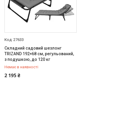
27633
Складний садовий шезлонг
TRIZAND 192×68 см, регульований,
з подушкою, до 120 кг
Немає в наявності
+380 (50) 211-00-72
2 195 ₴