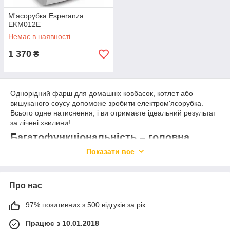
М'ясорубка Esperanza
EKM012E
Немає в наявності
1 370
₴
Однорідний фарш для домашніх ковбасок, котлет або
вишуканого соусу допоможе зробити електром'ясорубка.
Всього одне натиснення, і ви отримаєте ідеальний результат
за лічені хвилини!
Багатофункціональність – головна
особливість м'ясорубки електричної
Показати все
Не хочете переплачувати за непотрібні функції кухонного
комбайна? Радимо вибирати електром'ясорубку з широкою
Про нас
комплектацією! Крім основної опції – подрібнення м'яса і
овочів у фарш, апарат з легкістю замінить:
97% позитивних з 500 відгуків за рік
Соковитискач: насадка електричної м'ясорубки для
цитрусових або спеціальне пристосування для
Працює з 10.01.2018
переробки ягід і томатів з легкістю замінять повноцінну