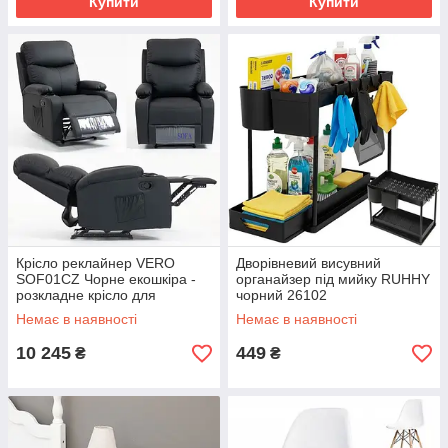
Купити
Купити
Крісло реклайнер VERO
Дворівневий висувний
SOF01CZ Чорне екошкіра -
органайзер під мийку RUHHY
розкладне крісло для
чорний 26102
домашнього кінотеатру,
Немає в наявності
Немає в наявності
Педікюрне крісло
10 245
449
₴
₴