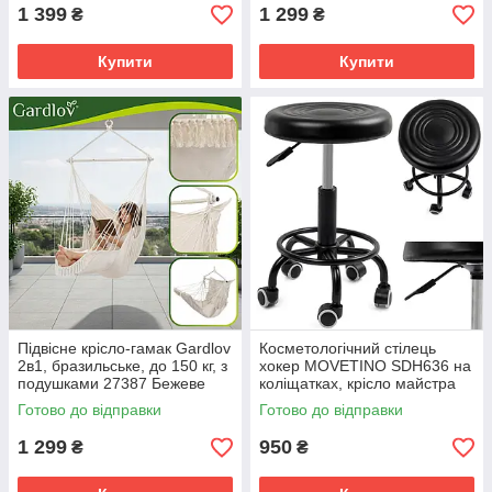
1 399
1 299
₴
₴
Купити
Купити
Підвісне крісло-гамак Gardlov
Косметологічний стілець
2в1, бразильське, до 150 кг, з
хокер MOVETINO SDH636 на
подушками 27387 Бежеве
коліщатках, крісло майстра
Готово до відправки
Готово до відправки
1 299
950
₴
₴