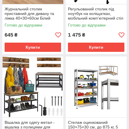
Журнальний столик
Регульований столик під
приставний для дивану та
ноутбук на коліщатках,
ліжка 40×30×60см Білий
мобільний комп’ютерний стіл
35х60см - Чорний
Готово до відправки
Готово до відправки
645
1 475
₴
₴
Купити
Купити
Вішалка для одягу метал -
Стелаж оцинкований
вішалка з полицями для
150×75×30 см, до 875 кг, 5