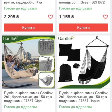
взуття, гардероб-стійка
полиць John Green SDH672
підлогова LOFT RUHHY
Готово до відправки
Готово до відправки
73×44×30, 16 гачків, 2 полиці
2 295
1 155
₴
₴
Купити
Купити
Підвісне крісло-гамак Gardlov
Підвісне крісло-гамак Gardlov
2в1, бразильське, до 150 кг, з
2в1, бразильське, до 150 кг, з
подушками 27387 Сіре
подушками 27387 Чорне
Готово до відправки
Готово до відправки