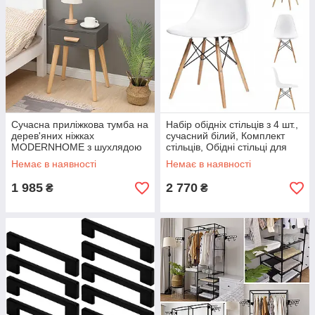
Сучасна приліжкова тумба на
Набір обідніх стільців з 4 шт.,
дерев'яних ніжках
сучасний білий, Комплект
MODERNHOME з шухлядою
стільців, Обідні стільці для
вітальні
Немає в наявності
Немає в наявності
1 985
2 770
₴
₴