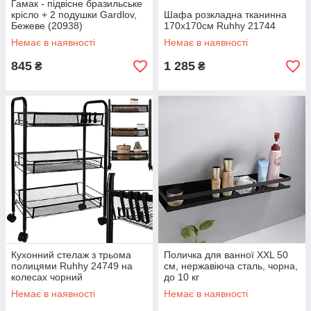
Гамак - підвісне бразильське
крісло + 2 подушки Gardlov,
Шафа розкладна тканинна
Бежеве (20938)
170х170см Ruhhy 21744
Немає в наявності
Немає в наявності
845
1 285
₴
₴
Кухонний стелаж з трьома
Поличка для ванної XXL 50
полицями Ruhhy 24749 на
см, нержавіюча сталь, чорна,
колесах чорний
до 10 кг
Немає в наявності
Немає в наявності