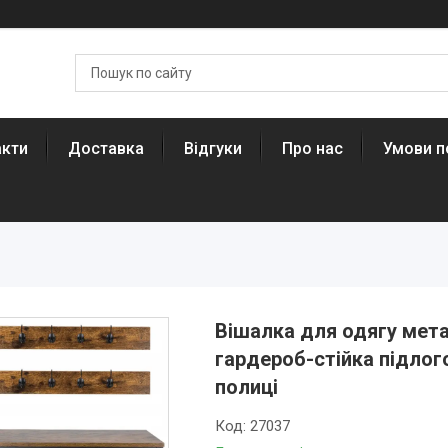
акти
Доставка
Відгуки
Про нас
Умови п
Вішалка для одягу мета
гардероб-стійка підлого
полиці
Код:
27037