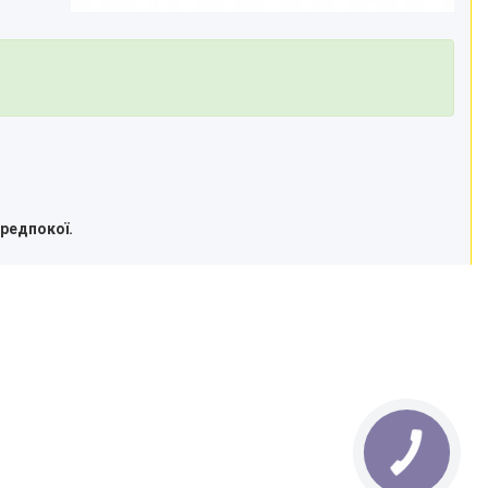
ередпокої.