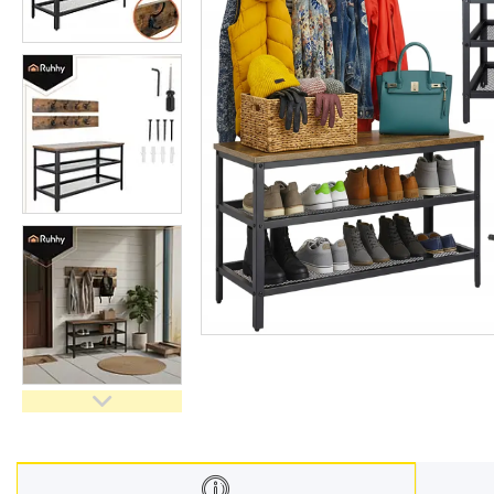
Техніка для дому
Інструменти і обладнання
Все для краси та здоров'я
Все для саду
Інші товари
Електроніка