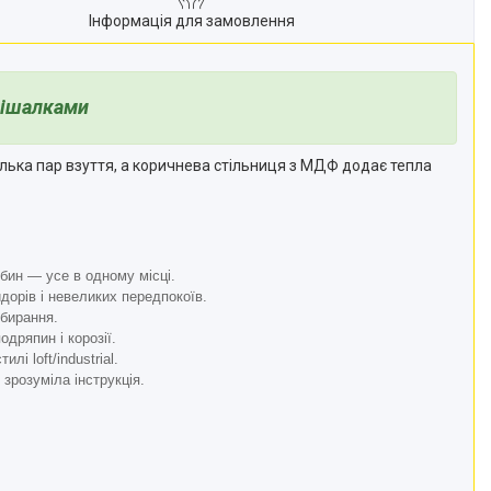
Інформація для замовлення
вішалками
кілька пар взуття, а коричнева стільниця з МДФ додає тепла
рбин — усе в одному місці.
дорів і невеликих передпокоїв.
бирання.
дряпин і корозії.
і loft/industrial.
зрозуміла інструкція.