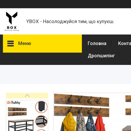
YBOX - Насолоджуйся тим, що купуєш.
Меню
Головна
Конт
Дропшипінг
Каталог товаров
Товари для дому
Кавомолки
Кронштейни для моніторів,
телевізорів
Спорт і туризм
Авто товары
Товари для дітей
Зоотовари
Техніка для кухні