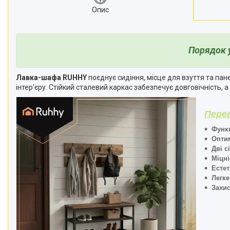
Опис
Порядок 
Лавка-шафа RUHHY
поєднує сидіння, місце для взуття та пане
інтер’єру. Стійкий сталевий каркас забезпечує довговічність, 
Пере
Функц
Оптим
Дві с
Міцні
Естет
Легке
Захис