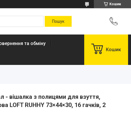
Кошик
овернення та обміну
Кошик
л - вішалка з полицями для взуття,
ва LOFT RUHHY 73×44×30, 16 гачків, 2