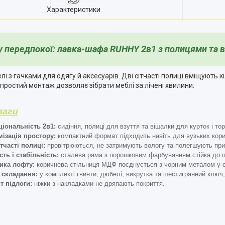
Характеристики
у передпокої: лавка-шафа RUHHY 2в1 з полицями та 
лі з гачками для одягу й аксесуарів. Дві сітчасті полиці вміщують 
а простий монтаж дозволяє зібрати меблі за лічені хвилини.
ваги
іональність 2в1:
сидіння, полиці для взуття та вішалки для курток і то
ізація простору:
компактний формат підходить навіть для вузьких кори
ітчасті полиці:
провітрюються, не затримують вологу та полегшують при
сть і стабільність:
сталева рама з порошковим фарбуванням стійка до по
ика лофту:
коричнева стільниця МДФ поєднується з чорним металом у стил
 складання:
у комплекті гвинти, дюбелі, викрутка та шестигранний ключ; 
т підлоги:
ніжки з накладками не дряпають покриття.