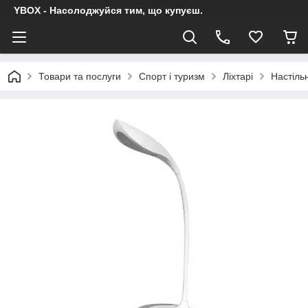
YBOX - Насолоджуйся тим, що купуєш.
Товари та послуги
Спорт і туризм
Ліхтарі
Настіль