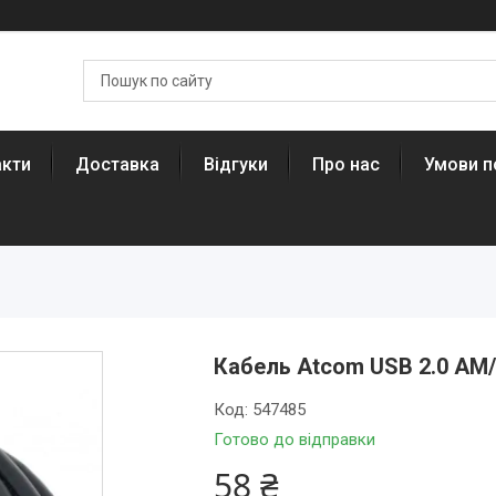
акти
Доставка
Відгуки
Про нас
Умови п
Кабель Atcom USB 2.0 AM/B
Код:
547485
Готово до відправки
58 ₴