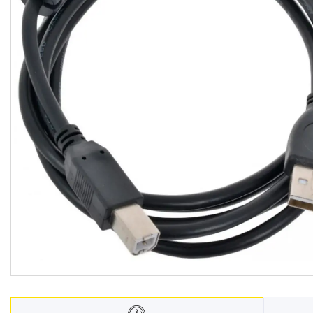
Техніка для дому
Інструменти і обладнання
Все для краси та здоров'я
Все для саду
Інші товари
Електроніка