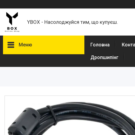
YBOX - Насолоджуйся тим, що купуєш.
Меню
Головна
Конт
Дропшипінг
Каталог товаров
Товари для дому
Кавомолки
Кронштейни для моніторів,
телевізорів
Спорт і туризм
Авто товары
Товари для дітей
Зоотовари
Техніка для кухні