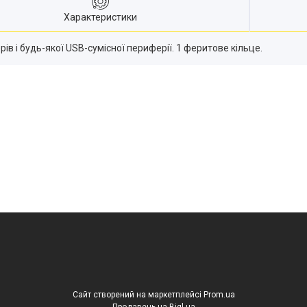
Характеристики
ів і будь-якої USB-сумісної периферії. 1 феритове кільце.
Сайт створений на маркетплейсі
Prom.ua
Продавець на Bigl.ua