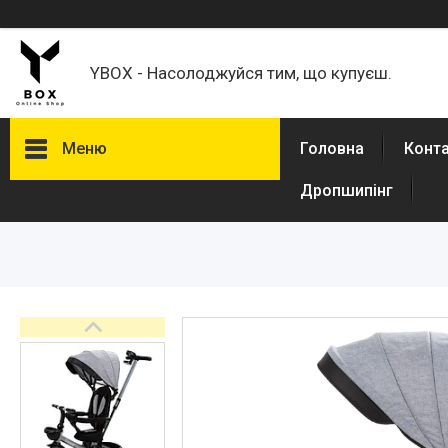
YBOX - Насолоджуйся тим, що купуєш.
Меню
Головна
Конт
Дропшипінг
Каталог товаров
Товари для дому
Кавомолки
Кронштейни для моніторів,
телевізорів
Спорт і туризм
Авто товары
Товари для дітей
Зоотовари
Техніка для кухні