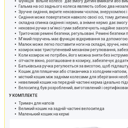
Функція "вільне колесо" дає змогу дитині вмикати або в
Гальма на осі заднього колеса являють собою два незале
Зручне сидіння, вкрите нековзним чохлом, знерухомлює і 
Сидіння може повертатися навколо своєї осі, тому дитина
складна спинка сидіння і кермо, а знімне кермо дає змог
нековзні ручки з м'якої гуми забезпечують надійне захоп
Триточкові ремені безпеки, регульовані. Ремені безпек
М'який поручень має функцію відкривання за допомогою к
Малюк може легко поставити ноги на складні, зручні, не
козирок має триступеневий механізм регулювання, забезп
Коли козирок не потрібен, його можна зняти без інструме
сітчасте вікно, розташоване в козирку, забезпечує додат
Батьківська ручка регулюється за висотою, щоб підлашт
Кошик для пляшечки або стаканчика з холодним напоєм, пр
місткий кошик між задніми колесами для зберігання необ
невеликий кошик на передній частині керма ідеально під
Велосипед був розроблений, виготовлений і сертифікован
У КОМПЛЕКТЕ
Тримач для напоїв
Великий кошик на задній частині велосипеда
Маленький кошик на кермі