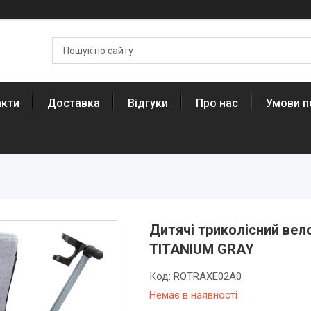
акти
Доставка
Відгуки
Про нас
Умови п
Дитячі триколісний вел
TITANIUM GRAY
Код:
ROTRAXE02A0
Немає в наявності