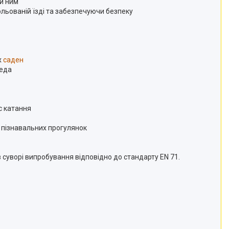
ти ним
ольованій їзді та забезпечуючи безпеку
х
саден
педа
с катання
і пізнавальних прогулянок
суворі випробування відповідно до стандарту EN 71.