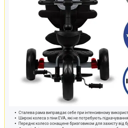
Сталева рама виправдає себе при інтенсивному використ
Широкі колеса з піни EVA, які не потребують підкачуванн
Переднє колесо оснащене бризговиком для захисту від б