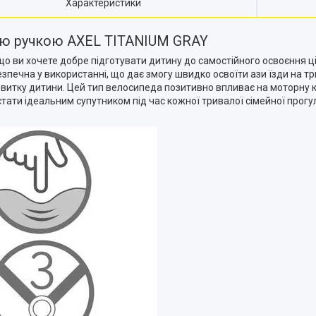
Характеристики
кою ручкою AXEL TITANIUM GRAY
о ви хочете добре підготувати дитину до самостійного освоєння ціє
езпечна у використанні, що дає змогу швидко освоїти ази їзди на т
витку дитини. Цей тип велосипеда позитивно впливає на моторну ко
стати ідеальним супутником під час кожної тривалої сімейної прог