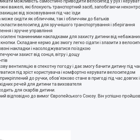
имикати можливість самостійно приводити велосипед у рух і керува
жні важелі, які блокують транспортний засіб, запобігаючи неконтр
захищає від зісковзування під час їзди
 може сидіти як обличчям, так і обличчям до батьків
у скласти велосипед для зручнішого транспортування і зберігання
лення і зручне управління
и посилені тканинними накладками для захисту дитини від небажани
нопки. Складане кермо дає змогу легко сідати і злазити з велоси
ковзні накладки і насолоджуватися поїздкою
ечуючи захист від сонця, вітру і дощу
нтів
кову вентиляцію в спекотну погоду і дає змогу бачити дитину під ча
уватися під зріст користувача і комфортно керувати велосипедом
икріплений до ручки, обов'язково стане в пригоді під час довгих 
хідних речей для дитини та вихователя
ходить для скарбів дитини.
ий відповідно до вимог Європейського Союзу. Він успішно пройшов 