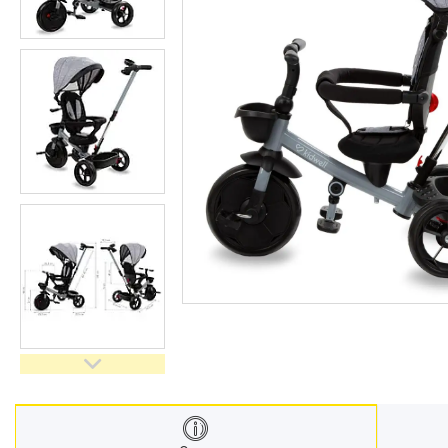
Техніка для дому
Інструменти і обладнання
Все для краси та здоров'я
Все для саду
Інші товари
Електроніка