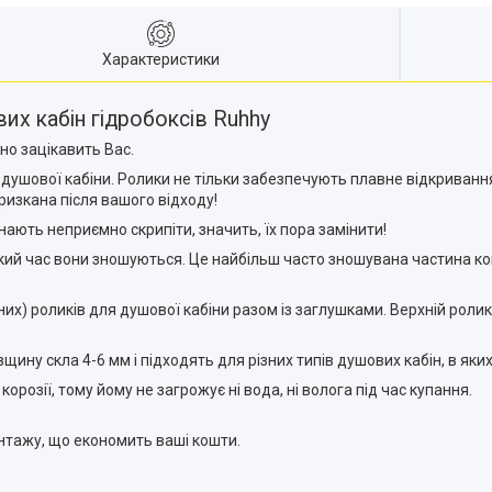
Характеристики
их кабін гідробоксів Ruhhy
но зацікавить Вас.
 душової кабіни. Ролики не тільки забезпечують плавне відкриванн
ризкана після вашого відходу!
ають неприємно скрипіти, значить, їх пора замінити!
ий час вони зношуються. Це найбільш часто зношувана частина кон
рних) роликів для душової кабіни разом із заглушками. Верхній роли
ину скла 4-6 мм і підходять для різних типів душових кабін, в яки
розії, тому йому не загрожує ні вода, ні волога під час купання.
нтажу, що економить ваші кошти.