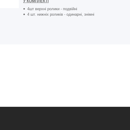
У КОМПЛЕКТІ
4шт верхні ролики - подвійні
4 шт. нижніх роликів - одинарні, знімні