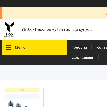
YBOX - Насолоджуйся тим, що купуєш.
Меню
Головна
Конт
Дропшипінг
Каталог товаров
Товари для дому
Кавомолки
Кронштейни для моніторів,
телевізорів
Спорт і туризм
Авто товары
Товари для дітей