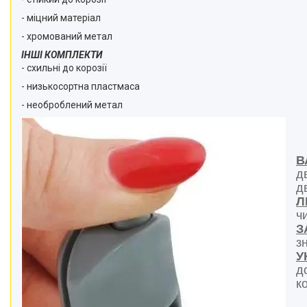
- міцний матеріал
- хромований метал
ІНШІ КОМПЛЕКТИ
- схильні до корозії
- низькосортна пластмаса
- необроблений метал
В
д
д
Л
ч
З
з
У
д
к