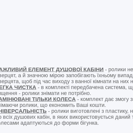
АЖЛИВИЙ ЕЛЕМЕНТ ДУШОВОЇ КАБІНИ
- ролики не
верцят, а й значною мірою запобігають їхньому випад
верцята, щоб під час виходу з ванної кімнати на них 
ЕГКА ЧИСТКА
- в комплекті передбачена система, щ
ищення - ролики знімати не потрібно.
АМІНЮВАНІ ТІЛЬКИ КОЛЕСА
- комплект дає змогу з
німаючи ролики, що економить Ваші кошти.
НІВЕРСАЛЬНІСТЬ
- ролики виготовлені з пластику, н
о всіх душових кабін, в яких використовується даний
олесами адаптуються до форми бігунка.