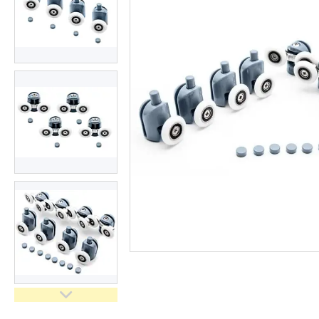
Зоотовари
Техніка для кухні
Техніка для дому
Інструменти і обладнання
Все для краси та здоров'я
Все для саду
Інші товари
Електроніка