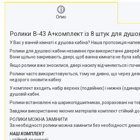
Опис
Ролики B-43 A+комплект із 8 штук для душов
У Вас у ванній кімнаті є душова кабіна? Наша пропозиція напев
Ролики для душової кабіни незамінні при використанні дверей
Вони щільно закривають двері, щоб ванна кімната не була заб
Якщо ролики вже зносилися, двері насилу відчиняються і почин
Ролики часто використовуються, тому не дивно, що через деяк
недорого оновити кабіну.
У комплект входить набір верхніх (подвійних) і нижніх (одина
душовій кабіні.
Ролики встановлені на шарикопідшипниках, розраховані на товщ
Завдяки використанню якісних матеріалів комплект стійкий до ко
РОЛИКИ МОЖНА ЗАМІНИТИ
За необхідності ролики можна замінити без необхідності демо
НАШ КОМПЛЕКТ
- стійкий до корозії