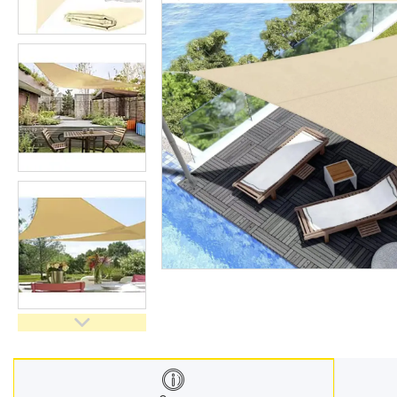
Техніка для дому
Інструменти і обладнання
Все для краси та здоров'я
Все для саду
Інші товари
Електроніка