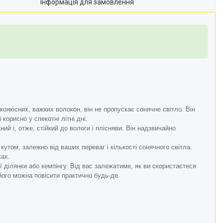
Інформація для замовлення
коякісних, важких волокон, він не пропускає сонячне світло. Він
орисно у спекотні літні дні.
ий і, отже, стійкий до вологи і плісняви. Він надзвичайно
кутом, залежно від ваших переваг і кількості сонячного світла.
ках.
ї ділянки або кемпінгу. Від вас залежатиме, як ви скористаєтеся
ого можна повісити практично будь-де.