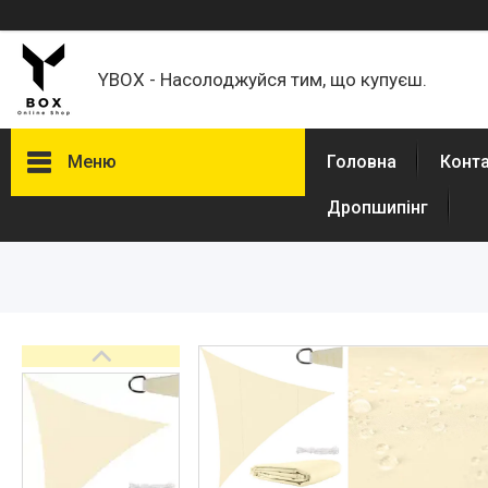
YBOX - Насолоджуйся тим, що купуєш.
Меню
Головна
Конт
Дропшипінг
Каталог товаров
Товари для дому
Кавомолки
Кронштейни для моніторів,
телевізорів
Спорт і туризм
Авто товары
Товари для дітей
Зоотовари
Техніка для кухні