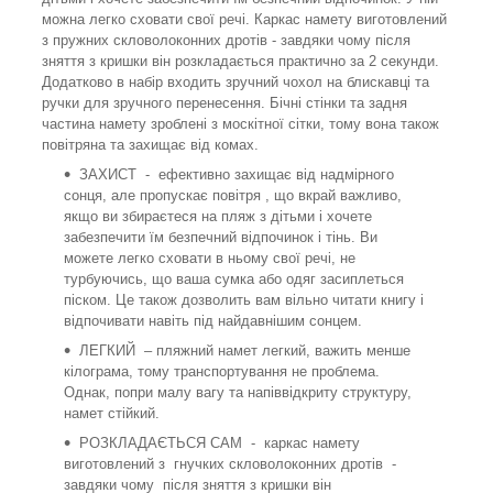
можна легко сховати свої речі. Каркас намету виготовлений
з пружних скловолоконних дротів - завдяки чому після
зняття з кришки він розкладається практично за 2 секунди.
Додатково в набір входить зручний чохол на блискавці та
ручки для зручного перенесення. Бічні стінки та задня
частина намету зроблені з москітної сітки, тому вона також
повітряна та захищає від комах.
ЗАХИСТ - ефективно захищає від надмірного
сонця, але пропускає повітря , що вкрай важливо,
якщо ви збираєтеся на пляж з дітьми і хочете
забезпечити їм безпечний відпочинок і тінь. Ви
можете легко сховати в ньому свої речі, не
турбуючись, що ваша сумка або одяг засиплеться
піском. Це також дозволить вам вільно читати книгу і
відпочивати навіть під найдавнішим сонцем.
ЛЕГКИЙ – пляжний намет легкий, важить менше
кілограма, тому транспортування не проблема.
Однак, попри малу вагу та напіввідкриту структуру,
намет стійкий.
РОЗКЛАДАЄТЬСЯ САМ - каркас намету
виготовлений з гнучких скловолоконних дротів -
завдяки чому після зняття з кришки він