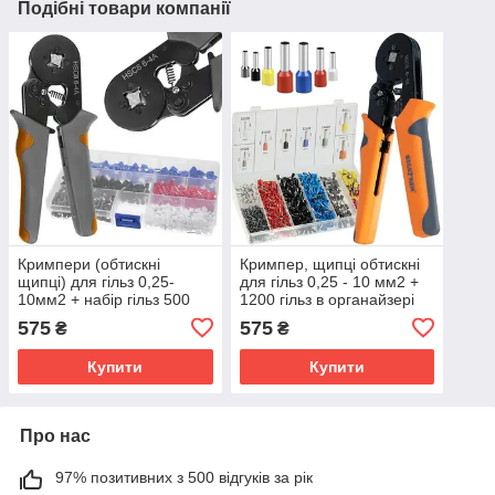
Подібні товари компанії
Кримпери (обтискні
Кримпер, щипці обтискні
щипці) для гільз 0,25-
для гільз 0,25 - 10 мм2 +
10мм2 + набір гільз 500
1200 гільз в органайзері
шт Bigstren (23271)
Bigstren (22717)
575
575
₴
₴
Купити
Купити
Про нас
97% позитивних з 500 відгуків за рік