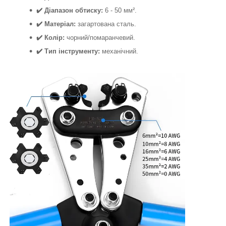
✔️ Діапазон обтиску:
6 - 50 мм².
✔️ Матеріал:
загартована сталь.
✔️ Колір:
чорний/помаранчевий.
✔️ Тип інструменту:
механічний.