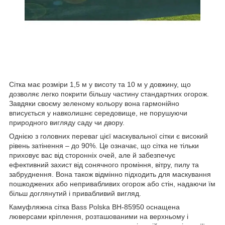
Сітка має розміри 1,5 м у висоту та 10 м у довжину, що
дозволяє легко покрити більшу частину стандартних огорож.
Завдяки своєму зеленому кольору вона гармонійно
вписується у навколишнє середовище, не порушуючи
природного вигляду саду чи двору.
Однією з головних переваг цієї маскувальної сітки є високий
рівень затінення – до 90%. Це означає, що сітка не тільки
приховує вас від сторонніх очей, але й забезпечує
ефективний захист від сонячного проміння, вітру, пилу та
забруднення. Вона також відмінно підходить для маскування
пошкоджених або непривабливих огорож або стін, надаючи їм
більш доглянутий і привабливий вигляд.
Камуфляжна сітка Bass Polska BH-85950 оснащена
люверсами кріплення, розташованими на верхньому і