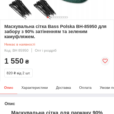
Маскувальна сітка Bass Polska BH-85950 для
забору з 90% затіненням та зеленим
камуфляжем.
Немає в наявності
Код: BH 85950
Опт і роздріб
1 550
₴
820 ₴
від 2 шт.
Опис
Характеристики
Доставка
Оплата
Умови п
Опис
Маскувальна сітка для паркану 90%