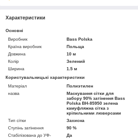
Характеристики
Основні
Виробник
Bass Polska
Країна виробник
Польща
Довжина
10 м
Колір
Зелений
Ширина
1.5 м
Користувальницькі характеристики
Матеріал
Полиэтилен
назва
Маскування сітки для
забору 90% затінення Bass
Polska BH-85950 зелена
камуфляжна сітка з
кріпильними люверсами
Тип сітки
Захисна
Ступінь затінення
90 %
Стабілізована до УФ-
Да