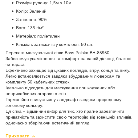
Розміри рулону: 1,5м х 10м
Колір: Зелений
Затінення: 90%
Вага: 135 г/м²
Матеріал: поліетилен
Кількість затискачів у комплекті: 50 шт.
Переваги маскувальної сітки Bass Polska BH-85950:
Забезпечує усамітнення та комфорт на вашій ділянці, балконі
чи терасі.
Ефективно захищає від цікавих поглядів, вітру, сонця та пилу.
Легко встановлюється завдяки вбудованим люверсам та
комплекту 50 кабельних стяжок.
Ідеально підходить для маскування пошкоджених або
непривабливих огорож та стін.
Гармонійно вписується у ландшафт завдяки природному
зеленому кольору.
Ця сітка – відмінний вибір для тих, хто прагне забезпечити
приватність та захистити свою територію від зовнішніх впливів,
одночасно зберігаючи естетичний вигляд.
Приховати