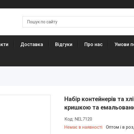
акти
Доставка
Відгуки
Про нас
Умови п
Набір контейнерів та х
кришкою та емальован
Код:
NEL7120
Немає в наявності
Оптом і в роз