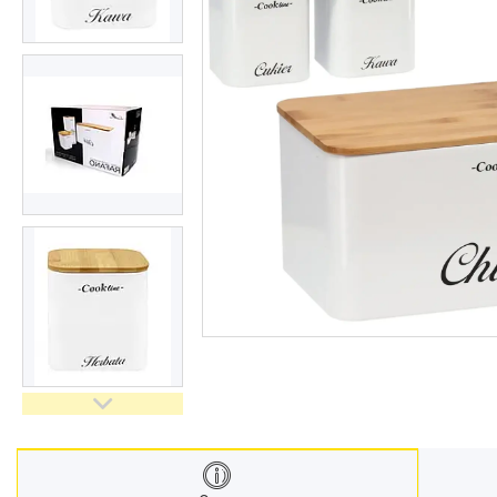
Техніка для дому
Інструменти і обладнання
Все для краси та здоров'я
Все для саду
Інші товари
Електроніка