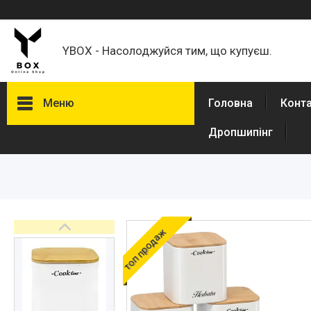
YBOX - Насолоджуйся тим, що купуєш.
Меню
Головна
Конт
Дропшипінг
Каталог товаров
Товари для дому
Кавомолки
Кронштейни для моніторів,
телевізорів
Спорт і туризм
топ продаж
Авто товары
Товари для дітей
Зоотовари
Техніка для кухні