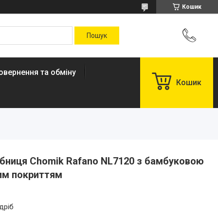
Кошик
овернення та обміну
Кошик
лібниця Chomik Rafano NL7120 з бамбуковою
им покриттям
дріб