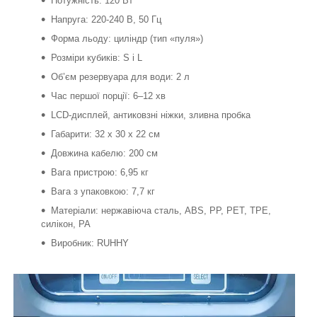
Потужність: 120 Вт
Напруга: 220-240 В, 50 Гц
Форма льоду: циліндр (тип «пуля»)
Розміри кубиків: S і L
Об’єм резервуара для води: 2 л
Час першої порції: 6–12 хв
LCD-дисплей, антиковзні ніжки, зливна пробка
Габарити: 32 x 30 x 22 см
Довжина кабелю: 200 см
Вага пристрою: 6,95 кг
Вага з упаковкою: 7,7 кг
Матеріали: нержавіюча сталь, ABS, PP, PET, TPE,
силікон, PA
Виробник: RUHHY