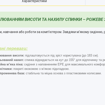
Характеристики
ГУЛЮВАННЯМ ВИСОТИ ТА НАХИЛУ СПИНКИ – РОЖЕВЕ
, навчання або роботи за комп’ютером. Завдяки м’якому сидінню, р
ні переваги:
лювання висоти:
підлаштовується під зріст користувача (до 183 см).
льований нахил:
спинка відкидається на кут до 155° для відпочинку та р
йна м’яка піна:
сидіння з наповненням EPE для максимального комфор
кітники:
покриті екокожею з м’якою підкладкою.
променева база:
стабільна та міцна основа з пластиковими колесами.