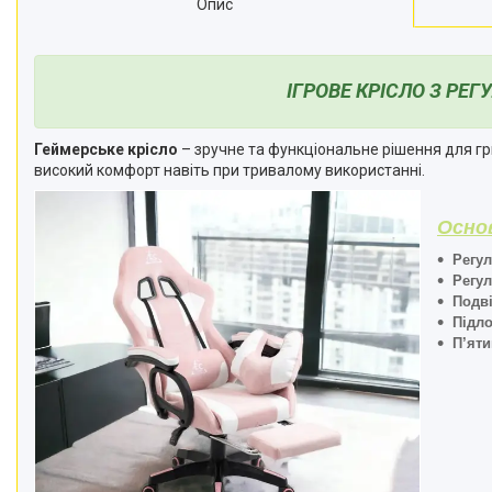
Опис
ІГРОВЕ КРІСЛО З РЕ
Геймерське крісло
– зручне та функціональне рішення для гри
високий комфорт навіть при тривалому використанні.
Основ
Регу
Регу
Подві
Підло
П’яти