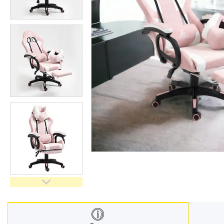
Техніка для дому
Інструменти і обладнання
Все для краси та здоров'я
Все для саду
Інші товари
Електроніка