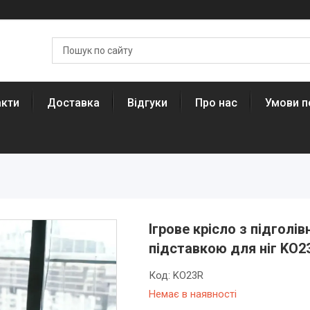
акти
Доставка
Відгуки
Про нас
Умови п
Ігрове крісло з підгол
підставкою для ніг KO2
Код:
KO23R
Немає в наявності