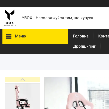
YBOX - Насолоджуйся тим, що купуєш.
Меню
Головна
Конт
Дропшипінг
Каталог товаров
Товари для дому
Кавомолки
Кронштейни для моніторів,
телевізорів
Спорт і туризм
Авто товары
Товари для дітей
Зоотовари
Техніка для кухні