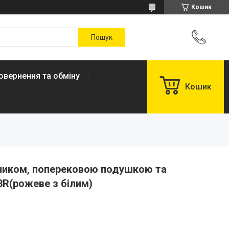
Кошик
овернення та обміну
Кошик
івником, поперековою подушкою та
3R(рожеве з білим)