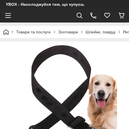
YBOX - Насолоджуйся тим, що купуєш.
Товари та послуги
Зоотовари
Шлейки, повідці
Рег