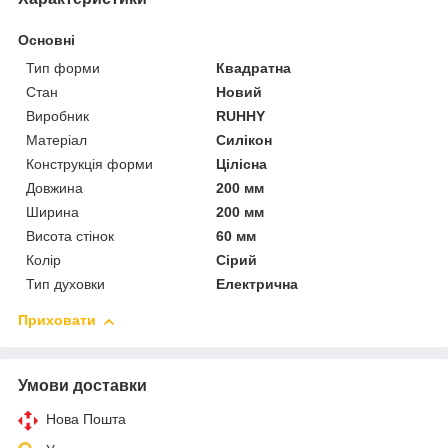
Основні
Тип форми
Квадратна
Стан
Новий
Виробник
RUHHY
Матеріал
Силікон
Конструкція форми
Цілісна
Довжина
200 мм
Ширина
200 мм
Висота стінок
60 мм
Колір
Сірий
Тип духовки
Електрична
Приховати
Умови доставки
Нова Пошта