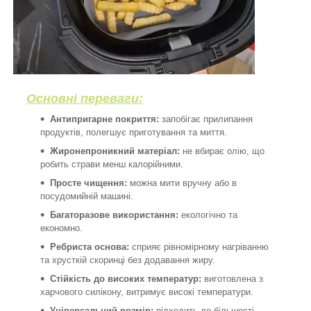
Основні переваги:
Антипригарне покриття:
запобігає прилипання
продуктів, полегшує приготування та миття.
Жиронепроникний матеріал:
не вбирає олію, що
робить страви менш калорійними.
Просте чищення:
можна мити вручну або в
посудомийній машині.
Багаторазове використання:
екологічно та
економно.
Ребриста основа:
сприяє рівномірному нагріванню
та хрусткій скоринці без додавання жиру.
Стійкість до високих температур:
виготовлена з
харчового силікону, витримує високі температури.
Універсальний розмір:
підходить до більшості