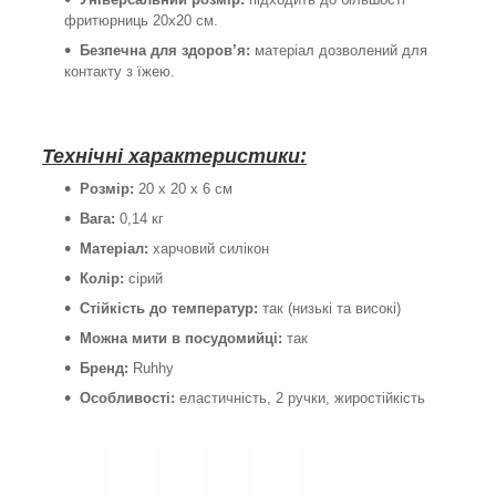
фритюрниць 20x20 см.
Безпечна для здоров’я:
матеріал дозволений для
контакту з їжею.
Технічні характеристики:
Розмір:
20 х 20 х 6 см
Вага:
0,14 кг
Матеріал:
харчовий силікон
Колір:
сірий
Стійкість до температур:
так (низькі та високі)
Можна мити в посудомийці:
так
Бренд:
Ruhhy
Особливості:
еластичність, 2 ручки, жиростійкість