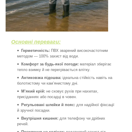
Основні переваги:
Герметичність:
ПВХ зварений високочастотним
методом — 100% захист від води.
Комфорт за будь-якої погоди:
матеріал зберігає
тепло взимку й не перегрівається влітку.
Антиковзка підошва:
ідеальна стійкість навіть на
болотистому чи кам’янистому дні.
М’який крій:
не сковує рухів при нахилах,
присіданнях або посадці в човен.
Регульовані шлейки й пояс:
для надійної фіксації
й зручної посадки.
Внутрішня кишеня:
для телефону чи дрібних
речей.
Посилення на колінах:
додатковий захист від