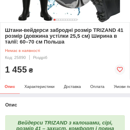
Штани-вейдерси забродні розмір TRIZAND 41
розмір (довжина устілки 25,5 см) Ширина в
талії: 60–70 см Польша
Немає в наявності
Код: 25890
Роздріб
1 455
₴
Опис
Характеристики
Доставка
Оплата
Умови п
Опис
Вейдерси TRIZAND з калошами, сірі,
розмір 41 – захист, комфорт і повна