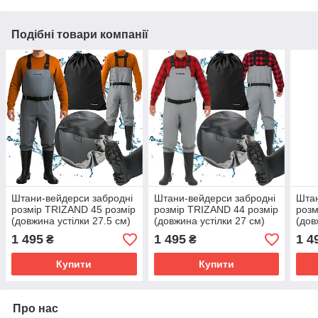
Подібні товари компанії
Штани-вейдерси забродні
Штани-вейдерси забродні
Штан
розмір TRIZAND 45 розмір
розмір TRIZAND 44 розмір
розм
(довжина устілки 27.5 см)
(довжина устілки 27 см)
(дов
Польша
Польша
Пол
1 495
1 495
1 4
₴
₴
Купити
Купити
Про нас