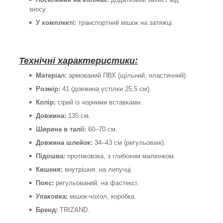
зносу.
У комплекті:
транспортний мішок на затяжці.
Технічні характеристики:
Матеріал:
армований ПВХ (щільний, еластичний).
Розмір:
41 (довжина устілки 25,5 см).
Колір:
сірий із чорними вставками.
Довжина:
135 см.
Ширина в талії:
60–70 см.
Довжина шлейок:
34–43 см (регульовані).
Підошва:
протиковзка, з глибоким малюнком.
Кишеня:
внутрішня, на липучці.
Пояс:
регульований, на фастексі.
Упаковка:
мішок-чохол, коробка.
Бренд:
TRIZAND.