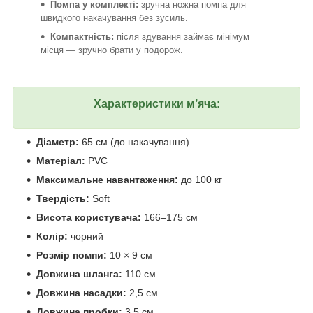
Помпа у комплекті:
зручна ножна помпа для
швидкого накачування без зусиль.
Компактність:
після здування займає мінімум
місця — зручно брати у подорож.
Характеристики м’яча:
Діаметр:
65 см (до накачування)
Матеріал:
PVC
Максимальне навантаження:
до 100 кг
Твердість:
Soft
Висота користувача:
166–175 см
Колір:
чорний
Розмір помпи:
10 × 9 см
Довжина шланга:
110 см
Довжина насадки:
2,5 см
Довжина пробки:
3,5 см