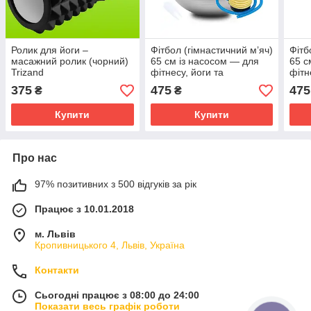
Ролик для йоги –
Фітбол (гімнастичний м’яч)
Фітб
масажний ролик (чорний)
65 см із насосом — для
65 с
Trizand
фітнесу, йоги та
фітн
реабілітації MSport
реаб
375
475
475
₴
₴
Купити
Купити
Про нас
97% позитивних з 500 відгуків за рік
Працює з 10.01.2018
м. Львів
Кропивницького 4, Львів, Україна
Контакти
Сьогодні працює з 08:00 до 24:00
Показати весь графік роботи