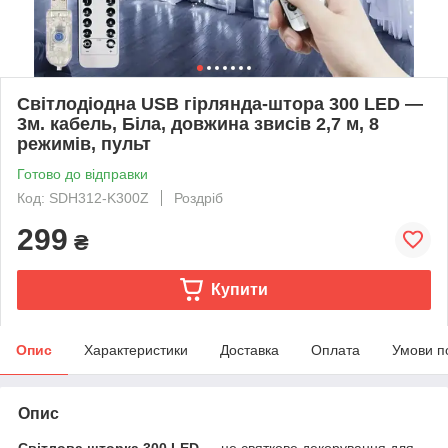
Світлодіодна USB гірлянда-штора 300 LED —
3м. кабель, Біла, довжина звисів 2,7 м, 8
режимів, пульт
Готово до відправки
Код: SDH312-K300Z
Роздріб
299
₴
Купити
Опис
Характеристики
Доставка
Оплата
Умови п
Опис
Світлова шторка 300 LED
— це святкове декорування для