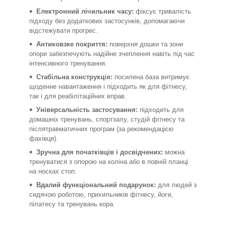
Електронний лічильник часу:
фіксує тривалість
підходу без додаткових застосунків, допомагаючи
відстежувати прогрес.
Антиковзке покриття:
поверхня дошки та зони
опори забезпечують надійне зчеплення навіть під час
інтенсивного тренування.
Стабільна конструкція:
посилена база витримує
щоденне навантаження і підходить як для фітнесу,
так і для реабілітаційних вправ.
Універсальність застосування:
підходить для
домашніх тренувань, спортзалу, студій фітнесу та
післятравматичних програм (за рекомендацією
фахівця).
Зручна для початківців і досвідчених:
можна
тренуватися з опорою на коліна або в повній планці
на носках стоп.
Вдалий функціональний подарунок:
для людей з
сидячою роботою, прихильників фітнесу, йоги,
пілатесу та тренувань кора.