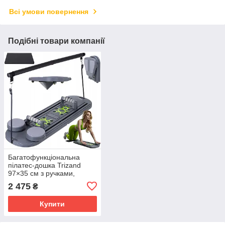
Всі умови повернення
Подібні товари компанії
Багатофункціональна
пілатес-дошка Trizand
97×35 см з ручками,
роликом та еспандерами
2 475
₴
для тренувань вдома і в
залі
Купити