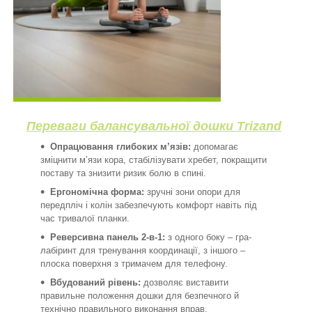
Переваги балансувальної дошки Trizand
Опрацювання глибоких м’язів:
допомагає
зміцнити м’язи кора, стабілізувати хребет, покращити
поставу та знизити ризик болю в спині.
Ергономічна форма:
зручні зони опори для
передпліч і колін забезпечують комфорт навіть під
час тривалої планки.
Реверсивна панель 2-в-1:
з одного боку – гра-
лабіринт для тренування координації, з іншого –
плоска поверхня з тримачем для телефону.
Вбудований рівень:
дозволяє виставити
правильне положення дошки для безпечного й
технічно правильного виконання вправ.