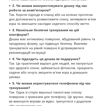
2. Чи можна використовувати дошку під час
роботи за комп’ютером?
Так. Короткі підходи в планці або на колінах протягом
дня допомагають розвантажити спину, активувати м’язи
кора та зменшити наслідки сидячого способу життя.
3. Наскільки безпечні тренування на цій
платформі?
Дошка має антиковзну поверхню, вбудований рівень та
продуману форму, що підвищує безпеку. Важливо
тренуватися на рівній поверхні й дотримуватися
рекомендацій інструкції.
4. Чи підходить ця дошка як подарунок?
Так. Це практичний варіант для людей, які піклуються
про здоров’я спини, займаються фітнесом, працюють
сидячи або хочуть зміцнити м’язи кора в домашніх
умовах.
5. Чи можна користуватися телефоном під час
тренування?
Так. Одна зі сторін верхньої панелі має плоску
поверхню з тримачем для телефону. Це зручно, якщо
ви виконуєте вправи за відео, тренуєтеся з додатком
або контролюєте час.