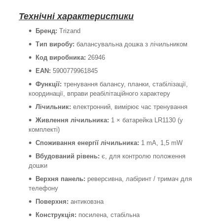
Технічні характеристики
Бренд:
Trizand
Тип виробу:
балансувальна дошка з лічильником
Код виробника:
26946
EAN:
5900779961845
Функції:
тренування балансу, планки, стабілізації,
координації, вправи реабілітаційного характеру
Лічильник:
електронний, вимірює час тренування
Живлення лічильника:
1 × батарейка LR1130 (у
комплекті)
Споживання енергії лічильника:
1 mA, 1,5 mW
Вбудований рівень:
є, для контролю положення
дошки
Верхня панель:
реверсивна, лабіринт / тримач для
телефону
Поверхня:
антиковзна
Конструкція:
посилена, стабільна