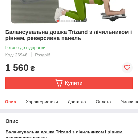
Балансувальна дошка Trizand з лічильником і
рівнем, реверсивна панель
Готово до відправки
Код: 26946
Роздріб
1 560
₴
Купити
Опис
Характеристики
Доставка
Оплата
Умови п
Опис
Балансувальна дошка Trizand з лічильником і рівнем,
реверсивна панель