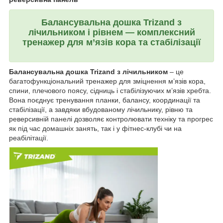
Балансувальна дошка Trizand з
лічильником і рівнем — комплексний
тренажер для м’язів кора та стабілізації
Балансувальна дошка Trizand з лічильником
– це
багатофункціональний тренажер для зміцнення м’язів кора,
спини, плечового поясу, сідниць і стабілізуючих м’язів хребта.
Вона поєднує тренування планки, балансу, координації та
стабілізації, а завдяки вбудованому лічильнику, рівню та
реверсивній панелі дозволяє контролювати техніку та прогрес
як під час домашніх занять, так і у фітнес-клубі чи на
реабілітації.