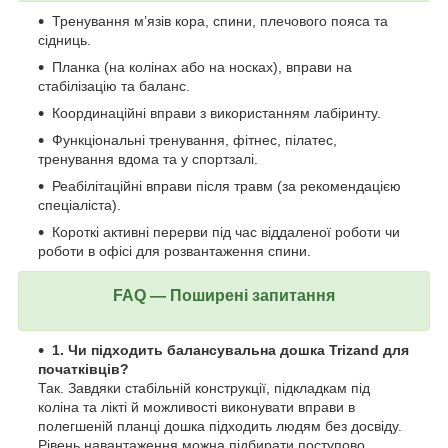
Тренування м’язів кора, спини, плечового пояса та
сідниць.
Планка (на колінах або на носках), вправи на
стабілізацію та баланс.
Координаційні вправи з використанням лабіринту.
Функціональні тренування, фітнес, пілатес,
тренування вдома та у спортзалі.
Реабілітаційні вправи після травм (за рекомендацією
спеціаліста).
Короткі активні перерви під час віддаленої роботи чи
роботи в офісі для розвантаження спини.
FAQ — Поширені запитання
1. Чи підходить балансувальна дошка Trizand для
початківців?
Так. Завдяки стабільній конструкції, підкладкам під
коліна та лікті й можливості виконувати вправи в
полегшеній планці дошка підходить людям без досвіду.
Рівень навантаження можна підбирати поступово.