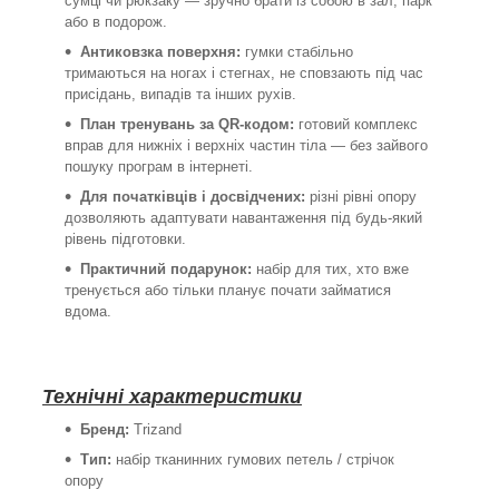
сумці чи рюкзаку — зручно брати із собою в зал, парк
або в подорож.
Антиковзка поверхня:
гумки стабільно
тримаються на ногах і стегнах, не сповзають під час
присідань, випадів та інших рухів.
План тренувань за QR-кодом:
готовий комплекс
вправ для нижніх і верхніх частин тіла — без зайвого
пошуку програм в інтернеті.
Для початківців і досвідчених:
різні рівні опору
дозволяють адаптувати навантаження під будь-який
рівень підготовки.
Практичний подарунок:
набір для тих, хто вже
тренується або тільки планує почати займатися
вдома.
Технічні характеристики
Бренд:
Trizand
Тип:
набір тканинних гумових петель / стрічок
опору