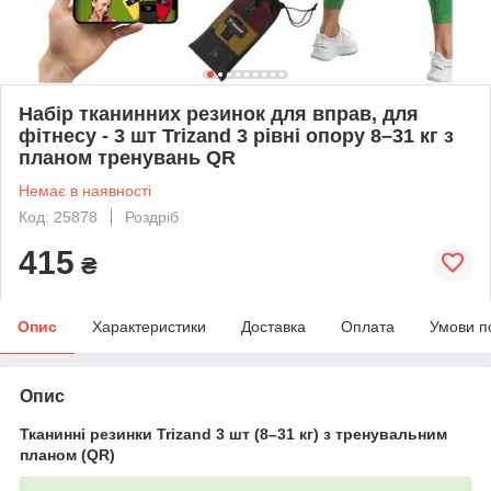
Набір тканинних резинок для вправ, для
фітнесу - 3 шт Trizand 3 рівні опору 8–31 кг з
планом тренувань QR
Немає в наявності
Код: 25878
Роздріб
415
₴
Опис
Характеристики
Доставка
Оплата
Умови п
Опис
Тканинні резинки Trizand 3 шт (8–31 кг) з тренувальним
планом (QR)