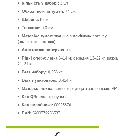
Кількість у наборі:
3 шт
Обхват кожної гумки:
74 см
Ширина:
8 см
Товщина:
0,3 см
Матеріал гумок:
тканина з домішкою латексу
(поліестер + латекс)
Антиковзка поверхня:
так
Рівні опору:
легка 8–14 кг, середня 13–22 кг, важка
21–31 кг
Вага набору:
0,358 кг
Вага з упаковкою:
0,424 кг
Матеріал чохла:
поліестер, додатково волокно PP
Код QR:
план тренувань
Код виробника:
00025876
EAN:
5900779956537