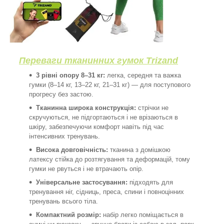
Переваги тканинних гумок Trizand
3 рівні опору 8–31 кг:
легка, середня та важка
гумки (8–14 кг, 13–22 кг, 21–31 кг) — для поступового
прогресу без застою.
Тканинна широка конструкція:
стрічки не
скручуються, не підгортаються і не врізаються в
шкіру, забезпечуючи комфорт навіть під час
інтенсивних тренувань.
Висока довговічність:
тканина з домішкою
латексу стійка до розтягування та деформацій, тому
гумки не рвуться і не втрачають опір.
Універсальне застосування:
підходять для
тренування ніг, сідниць, преса, спини і повноцінних
тренувань всього тіла.
Компактний розмір:
набір легко поміщається в