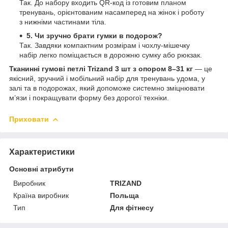
Так. До набору входить QR-код із готовим планом
тренувань, орієнтованим насамперед на жінок і роботу
з нижніми частинами тіла.
5. Чи зручно брати гумки в подорож?
Так. Завдяки компактним розмірам і чохлу-мішечку
набір легко поміщається в дорожню сумку або рюкзак.
Тканинні гумові петлі Trizand 3 шт з опором 8–31 кг
— це
якісний, зручний і мобільний набір для тренувань удома, у
залі та в подорожах, який допоможе системно зміцнювати
м’язи і покращувати форму без дорогої техніки.
Приховати
Характеристики
Основні атрибути
Виробник
TRIZAND
Країна виробник
Польща
Тип
Для фітнесу