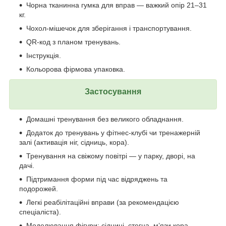
Чорна тканинна гумка для вправ — важкий опір 21–31
кг.
Чохол-мішечок для зберігання і транспортування.
QR-код з планом тренувань.
Інструкція.
Кольорова фірмова упаковка.
Застосування
Домашні тренування без великого обладнання.
Додаток до тренувань у фітнес-клубі чи тренажерній
залі (активація ніг, сідниць, кора).
Тренування на свіжому повітрі — у парку, дворі, на
дачі.
Підтримання форми під час відряджень та
подорожей.
Легкі реабілітаційні вправи (за рекомендацією
спеціаліста).
Моделювання фігури: сідниці, стегна, м’язи кора.