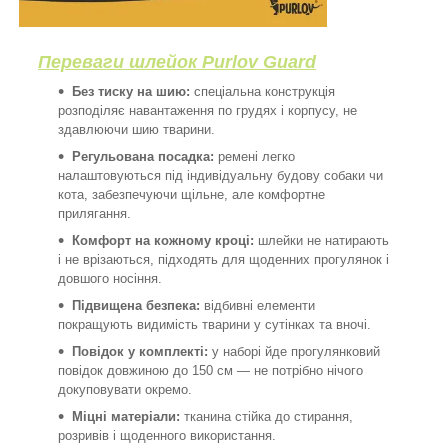
Переваги шлейок Purlov Guard
Без тиску на шию:
спеціальна конструкція
розподіляє навантаження по грудях і корпусу, не
здавлюючи шию тварини.
Регульована посадка:
ремені легко
налаштовуються під індивідуальну будову собаки чи
кота, забезпечуючи щільне, але комфортне
прилягання.
Комфорт на кожному кроці:
шлейки не натирають
і не врізаються, підходять для щоденних прогулянок і
довшого носіння.
Підвищена безпека:
відбивні елементи
покращують видимість тварини у сутінках та вночі.
Повідок у комплекті:
у наборі йде прогулянковий
повідок довжиною до 150 см — не потрібно нічого
докуповувати окремо.
Міцні матеріали:
тканина стійка до стирання,
розривів і щоденного використання.