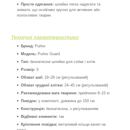
Просте одягання:
шлейки легко надягати та
знімати, що особливо зручно для активних або
полохливих тварин.
Технічні характеристики
Бренд:
Purlov
Модель:
Purlov Guard
Тип:
безнатискні шлейки для собак і котів
Розмір:
S
Обхват шиї:
19–29 см (регульований)
Обхват грудної клітки:
24–45 см (регульований)
Рекомендована вага тварини:
приблизно 8–15 кг
Повідок:
у комплекті, довжина до 150 см
Конструкція:
безнатискна, з регулюванням
Відбивні елементи:
так
Кріплення повідка:
металевий кільце-зачеп на
спині