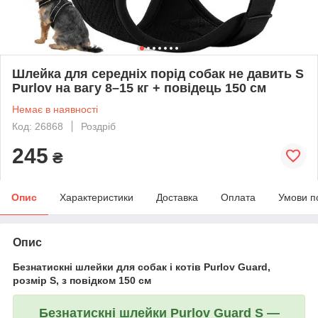
Шлейка для середніх порід собак не давить S
Purlov на вагу 8–15 кг + повідець 150 см
Немає в наявності
Код: 26868
Роздріб
245
₴
Опис
Характеристики
Доставка
Оплата
Умови п
Опис
Безнатискні шлейки для собак і котів Purlov Guard,
розмір S, з повідком 150 см
Безнатискні шлейки Purlov Guard S —