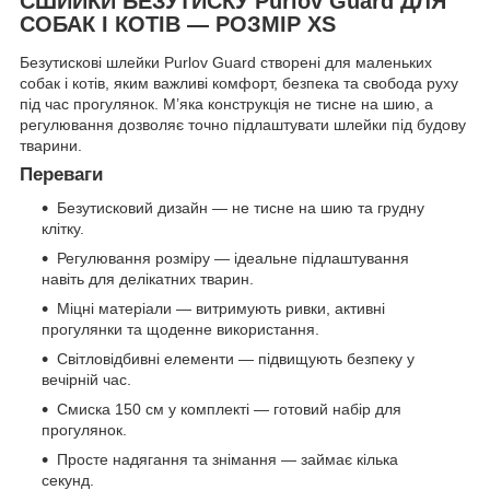
СШИЙКИ БЕЗУТИСКУ Purlov Guard ДЛЯ
СОБАК І КОТІВ — РОЗМІР XS
Безутискові шлейки Purlov Guard створені для маленьких
собак і котів, яким важливі комфорт, безпека та свобода руху
під час прогулянок. М’яка конструкція не тисне на шию, а
регулювання дозволяє точно підлаштувати шлейки під будову
тварини.
Переваги
Безутисковий дизайн — не тисне на шию та грудну
клітку.
Регулювання розміру — ідеальне підлаштування
навіть для делікатних тварин.
Міцні матеріали — витримують ривки, активні
прогулянки та щоденне використання.
Світловідбивні елементи — підвищують безпеку у
вечірній час.
Смиска 150 см у комплекті — готовий набір для
прогулянок.
Просте надягання та знімання — займає кілька
секунд.