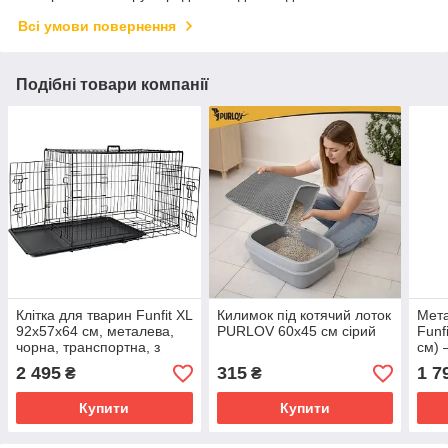
Всі умови повернення
Подібні товари компанії
Клітка для тварин Funfit XL
Килимок під котячий лоток
Мета
92x57x64 см, металева,
PURLOV 60x45 см сірий
Funf
чорна, транспортна, з
см) 
висувним піддоном, для
для 
2 495
315
1 7
₴
₴
собак і котів
твар
Купити
Купити