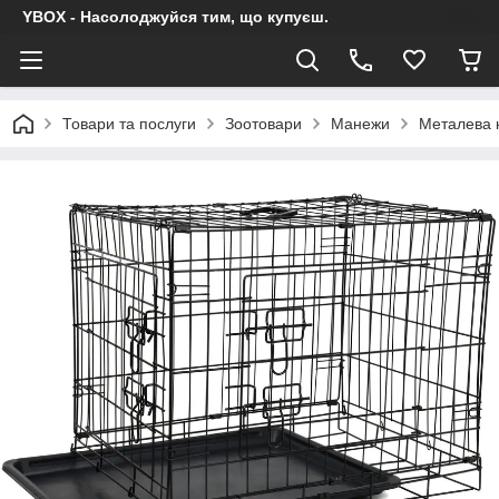
YBOX - Насолоджуйся тим, що купуєш.
Товари та послуги
Зоотовари
Манежи
Металева к