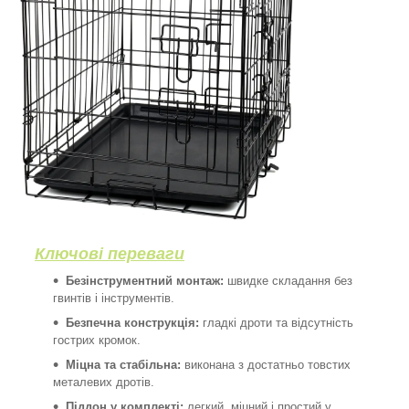
Ключові переваги
Безінструментний монтаж:
швидке складання без
гвинтів і інструментів.
Безпечна конструкція:
гладкі дроти та відсутність
гострих кромок.
Міцна та стабільна:
виконана з достатньо товстих
металевих дротів.
Піддон у комплекті:
легкий, міцний і простий у