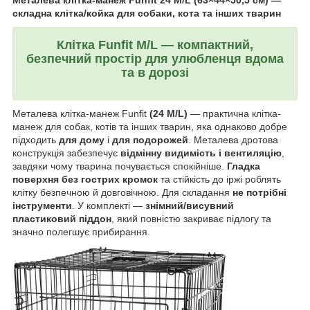
складна клітка/койка для собаки, кота та інших тварин
Клітка Funfit M/L — компактний,
безпечний простір для улюбленця вдома
та в дорозі
Металева клітка-манеж Funfit
(24 M/L)
— практична клітка-
манеж для собак, котів та інших тварин, яка однаково добре
підходить
для дому
і
для подорожей
. Металева дротова
конструкція забезпечує
відмінну видимість і вентиляцію
,
завдяки чому тварина почувається спокійніше.
Гладка
поверхня без гострих кромок
та стійкість до іржі роблять
клітку безпечною й довговічною. Для складання
не потрібні
інструменти
. У комплекті —
знімний/висувний
пластиковий піддон
, який повністю закриває підлогу та
значно полегшує прибирання.