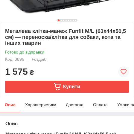
Металева клітка-манеж Funfit M/L (63х44х50,5
см) — переноска/клітка для собаки, кота та
інших тварин
Готово до відправки
Код: 3896
Роздріб
1 575
₴
Купити
Опис
Характеристики
Доставка
Оплата
Умови п
Опис
Металева клітка-манеж Funfit 24 M/L (63×44×50,5 см) —