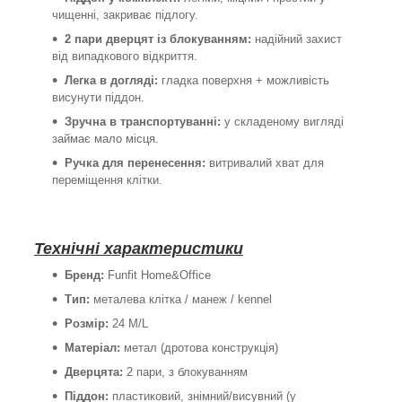
чищенні, закриває підлогу.
2 пари дверцят із блокуванням:
надійний захист
від випадкового відкриття.
Легка в догляді:
гладка поверхня + можливість
висунути піддон.
Зручна в транспортуванні:
у складеному вигляді
займає мало місця.
Ручка для перенесення:
витривалий хват для
переміщення клітки.
Технічні характеристики
Бренд:
Funfit Home&Office
Тип:
металева клітка / манеж / kennel
Розмір:
24 M/L
Матеріал:
метал (дротова конструкція)
Дверцята:
2 пари, з блокуванням
Піддон:
пластиковий, знімний/висувний (у