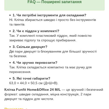
FAQ — Поширені запитання
1. Чи потрібні інструменти для складання?
Ні. Клітка збирається швидко і просто без інструментів
та гвинтів.
2. Чи є піддон у комплекті?
Так. У комплекті пластиковий піддон, який повністю
закриває підлогу та спрощує прибирання.
3. Скільки дверцят?
Дві пари дверцят із блокуванням для більшої зручності
та безпеки.
4. Чи зручно перевозити?
Так. Клітка складається компактно та має ручку для
перенесення.
5. Які точні габарити?
63,0 × 44,0 × 50,5 см (Д×Ш×В).
Клітка Funfit Home&Office 24 M/L
— це зручний і безпечний
формат: швидке складання, міцна конструкція, 2 пари
дверцят та піддон для чистоти.
Приховати