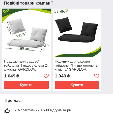
Подібні товари компанії
Подушки для садової
Подушки для садової
гойдалки "Гніздо лелеки 2-
гойдалки "Гніздо лелеки 2-
х місна" GARDLOV,
х місна" GARDLOV,
комплект 3 шт, сіра,
комплект 3 шт, чорна,
1 049
1 049
₴
₴
двомісна
двомісна
Купити
Купити
Про нас
97% позитивних з 500 відгуків за рік