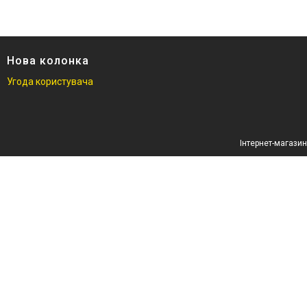
Кронштейни для моніторів,
телевізорів
Спорт і туризм
Авто товары
Нова колонка
Товари для дітей
Угода користувача
Зоотовари
Техніка для кухні
Техніка для дому
Інструменти і обладнання
Все для краси та здоров'я
Все для саду
Інші товари
Електроніка