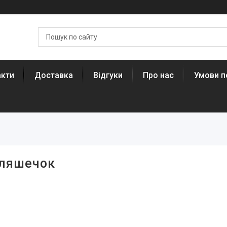
акти
Доставка
Відгуки
Про нас
Умови п
 пляшечок