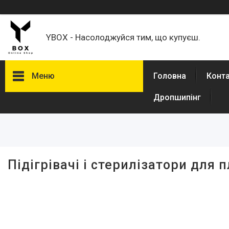
YBOX - Насолоджуйся тим, що купуєш.
Меню
Головна
Конт
Дропшипінг
Фільтри
Ціна
Підігрівачі і стерилізатори для
Каталог товаров
Товари для дому
Кавомолки