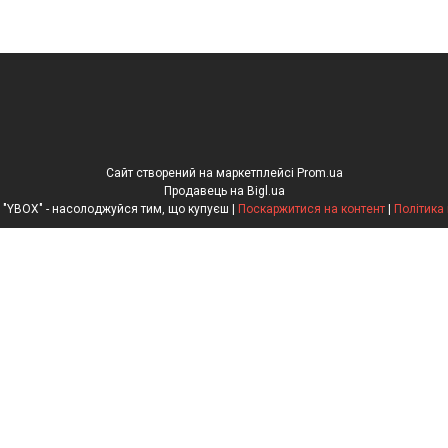
Сайт створений на маркетплейсі
Prom.ua
Продавець на Bigl.ua
Інтернет-магазин "YBOX" - насолоджуйся тим, що купуєш |
Поскаржитися на контент
|
Політика