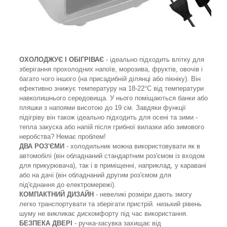
ОХОЛОДЖУЄ І ОБІГРІВАЄ
- ідеально підходить влітку для
зберігання прохолодних напоїв, морозива, фруктів, овочів і
багато чого іншого (на присадибній ділянці або пікніку). Він
ефективно знижує температуру на 18-22°C від температури
навколишнього середовища. У нього поміщаються банки або
пляшки з напоями висотою до 19 см. Завдяки функції
підігріву він також ідеально підходить для осені та зими -
тепла закуска або напій після грибної вилазки або зимового
неробства? Немає проблем!
ДВА РОЗ'ЄМИ
- холодильник можна використовувати як в
автомобілі (він обладнаний стандартним роз'ємом із входом
для прикурювача), так і в приміщенні, наприклад, у каравані
або на дачі (він обладнаний другим роз'ємом для
під'єднання до електромережі).
КОМПАКТНИЙ ДИЗАЙН
- невеликі розміри дають змогу
легко транспортувати та зберігати пристрій. низький рівень
шуму не викликає дискомфорту під час використання.
БЕЗПЕКА ДВЕРІ
- ручка-засувка захищає від