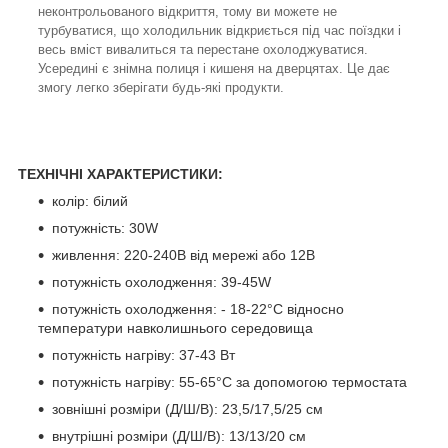
неконтрольованого відкриття, тому ви можете не
турбуватися, що холодильник відкриється під час поїздки і
весь вміст вивалиться та перестане охолоджуватися.
Усередині є знімна полиця і кишеня на дверцятах. Це дає
змогу легко зберігати будь-які продукти.
ТЕХНІЧНІ ХАРАКТЕРИСТИКИ:
колір: білий
потужність: 30W
живлення: 220-240В від мережі або 12В
потужність охолодження: 39-45W
потужність охолодження: - 18-22°C відносно
температури навколишнього середовища
потужність нагріву: 37-43 Вт
потужність нагріву: 55-65°C за допомогою термостата
зовнішні розміри (Д/Ш/В): 23,5/17,5/25 см
внутрішні розміри (Д/Ш/В): 13/13/20 см