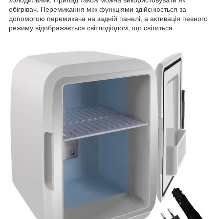
холодильник. Прилад також можна використовувати як
обігрівач. Перемикання між функціями здійснюється за
допомогою перемикача на задній панелі, а активація певного
режиму відображається світлодіодом, що світиться.