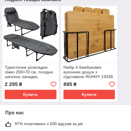
Туристичне розкладне
Набір 4 бамбукових
ліжко 200×70 см, похідне,
кухонних дощок з
шезлонг, канадка,
підставкою RUHHY 19338
регульований підголівник,
2 295
895
₴
₴
до 150 кг
Купити
Купити
Про нас
97% позитивних з 500 відгуків за рік