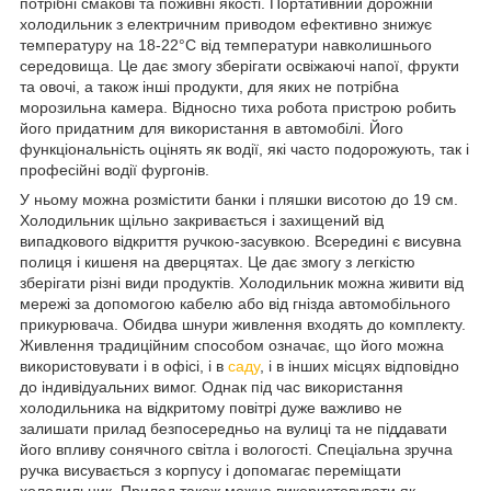
потрібні смакові та поживні якості. Портативний дорожній
холодильник з електричним приводом ефективно знижує
температуру на 18-22°C від температури навколишнього
середовища. Це дає змогу зберігати освіжаючі напої, фрукти
та овочі, а також інші продукти, для яких не потрібна
морозильна камера. Відносно тиха робота пристрою робить
його придатним для використання в автомобілі. Його
функціональність оцінять як водії, які часто подорожують, так і
професійні водії фургонів.
У ньому можна розмістити банки і пляшки висотою до 19 см.
Холодильник щільно закривається і захищений від
випадкового відкриття ручкою-засувкою. Всередині є висувна
полиця і кишеня на дверцятах. Це дає змогу з легкістю
зберігати різні види продуктів. Холодильник можна живити від
мережі за допомогою кабелю або від гнізда автомобільного
прикурювача. Обидва шнури живлення входять до комплекту.
Живлення традиційним способом означає, що його можна
використовувати і в офісі, і в
саду
, і в інших місцях відповідно
до індивідуальних вимог. Однак під час використання
холодильника на відкритому повітрі дуже важливо не
залишати прилад безпосередньо на вулиці та не піддавати
його впливу сонячного світла і вологості. Спеціальна зручна
ручка висувається з корпусу і допомагає переміщати